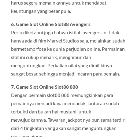
harus segera memainkannya untuk mendapat
keuntungan yang besar pula.
6. Game Slot Online Slot88 Avengers
Perlu diketahui juga bahwa istilah avengers ini tidak
hanya ada di film Marvel Studios saja, melainkan sudah
bermetamorfosa ke dunia perjudian online. Permainan
slot ini cukup menarik, menghibur, dan
menguntungkan. Perkalian nilai yang dimilikinya
sangat besar, sehingga menjadi incaran para pemain.
7. Game Slot Online Slot88 888
Dengan bermain slot88 888 memungkinkan para
pemainnya menjadi kaya mendadak, lantaran sudah
terbukti dan bukan hal mustahil untuk
mewujudkannya. Tawaran jackpot nya pun sama terdiri
dari 4 tingkatan yang akan sangat menguntungkan
para pemainnya.