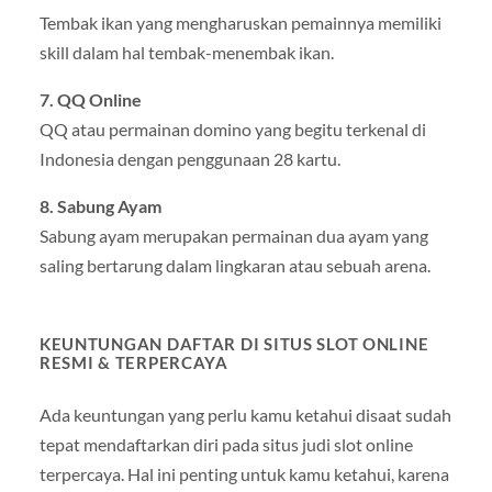
Tembak ikan yang mengharuskan pemainnya memiliki
skill dalam hal tembak-menembak ikan.
7. QQ Online
QQ atau permainan domino yang begitu terkenal di
Indonesia dengan penggunaan 28 kartu.
8. Sabung Ayam
Sabung ayam merupakan permainan dua ayam yang
saling bertarung dalam lingkaran atau sebuah arena.
KEUNTUNGAN DAFTAR DI SITUS SLOT ONLINE
RESMI & TERPERCAYA
Ada keuntungan yang perlu kamu ketahui disaat sudah
tepat mendaftarkan diri pada situs judi slot online
terpercaya. Hal ini penting untuk kamu ketahui, karena