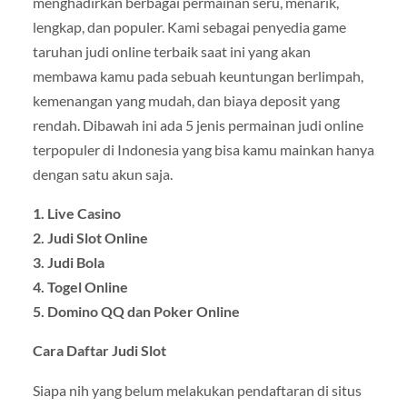
menghadirkan berbagai permainan seru, menarik,
lengkap, dan populer. Kami sebagai penyedia game
taruhan judi online terbaik saat ini yang akan
membawa kamu pada sebuah keuntungan berlimpah,
kemenangan yang mudah, dan biaya deposit yang
rendah. Dibawah ini ada 5 jenis permainan judi online
terpopuler di Indonesia yang bisa kamu mainkan hanya
dengan satu akun saja.
1. Live Casino
2. Judi Slot Online
3. Judi Bola
4. Togel Online
5. Domino QQ dan Poker Online
Cara Daftar Judi Slot
Siapa nih yang belum melakukan pendaftaran di situs