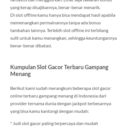
yang kerap disajikannya, benar-benar menarik.
Di slot offline kamu hanya bisa mendapat hasil apabila
memenangkan permainannya tanpa ada bonus
tambahan lainnya. Terlebih slot offline ini terbilang
sulit untuk kamu menangkan, sehingga keuntungannya
benar-benar dibatasi.
Kumpulan Slot Gacor Terbaru Gampang
Menang
Berikut kami sudah merangkum beberapa slot gacor
online terbaru gampang menang di Indonesia dari
provider ternama dunia dengan jackpot terbesarnya
yang bisa kamu kantongi dengan mudah:
* Judi slot gacor paling terpercaya dan mudah