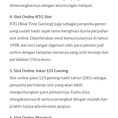
dimenangkannya dengan keuntungan melipat.
4. Slot Online RTG Slot
RTG (Real Time Gaming) juga sebagai penyedia games
yang sudah hadir sejak lama menghiasi dunia perjudian
slot online. Diperkirakan awal kemunculannya di tahun
1998, dan kini sangat digemari oleh para pemain judi
online dengan tampilan temanya yang unik konsep dari
peradaban China kuno.
5. Slot Online Joker123 Gaming
Slot online joker123 gaming hadir tahun 2001 sebagai
penyedia permainan slot yang akan lebih
menguntungkan para pemainnya. Kamu bisa
mengaksesnya di semua perangkat dengan mudah dan
praktis tanpa ada kendala apapun.
6. Slot Online Playtech