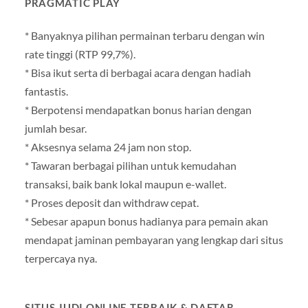
PRAGMATIC PLAY
* Banyaknya pilihan permainan terbaru dengan win
rate tinggi (RTP 99,7%).
* Bisa ikut serta di berbagai acara dengan hadiah
fantastis.
* Berpotensi mendapatkan bonus harian dengan
jumlah besar.
* Aksesnya selama 24 jam non stop.
* Tawaran berbagai pilihan untuk kemudahan
transaksi, baik bank lokal maupun e-wallet.
* Proses deposit dan withdraw cepat.
* Sebesar apapun bonus hadianya para pemain akan
mendapat jaminan pembayaran yang lengkap dari situs
terpercaya nya.
SITUS JUDI ONLINE TERBAIK & DAFTAR