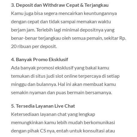
3. Deposit dan Withdraw Cepat & Terjangkau
Kamu juga bisa segera mencairkan keuntungannya
dengan cepat dan tidak sampai memakan waktu
berjam jam. Terlebih lagi minimal depositnya yang
benar-benar terjangkau oleh semua pemain, sekitar Rp.
20 ribuan per deposit.
4. Banyak Promo Eksklusif
Ada banyak promosi eksklusif yang bakal kamu
temukan di situs judi slot online terpercaya di setiap
minggu dan bulannya. Hal ini akan membuat kamu
semakin nyaman dan puas bermain bersamanya.
5. Tersedia Layanan Live Chat
Ketersediaan layanan chat yang lengkap
memungkinkan kamu lebih mudah berkomunikasi
dengan pihak CS nya, entah untuk konsultasi atau