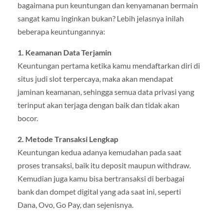
bagaimana pun keuntungan dan kenyamanan bermain
sangat kamu inginkan bukan? Lebih jelasnya inilah
beberapa keuntungannya:
1. Keamanan Data Terjamin
Keuntungan pertama ketika kamu mendaftarkan diri di
situs judi slot terpercaya, maka akan mendapat
jaminan keamanan, sehingga semua data privasi yang
terinput akan terjaga dengan baik dan tidak akan
bocor.
2. Metode Transaksi Lengkap
Keuntungan kedua adanya kemudahan pada saat
proses transaksi, baik itu deposit maupun withdraw.
Kemudian juga kamu bisa bertransaksi di berbagai
bank dan dompet digital yang ada saat ini, seperti
Dana, Ovo, Go Pay, dan sejenisnya.