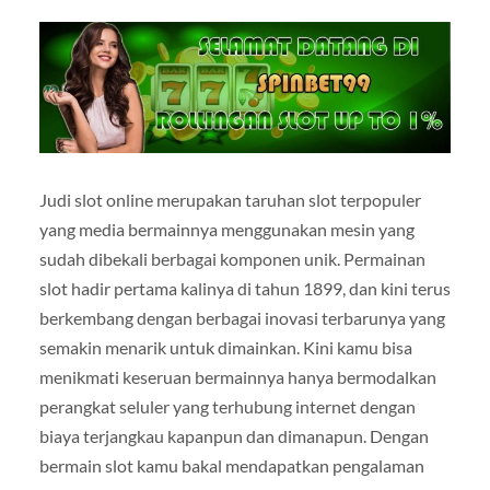
Judi slot online merupakan taruhan slot terpopuler
yang media bermainnya menggunakan mesin yang
sudah dibekali berbagai komponen unik. Permainan
slot hadir pertama kalinya di tahun 1899, dan kini terus
berkembang dengan berbagai inovasi terbarunya yang
semakin menarik untuk dimainkan. Kini kamu bisa
menikmati keseruan bermainnya hanya bermodalkan
perangkat seluler yang terhubung internet dengan
biaya terjangkau kapanpun dan dimanapun. Dengan
bermain slot kamu bakal mendapatkan pengalaman