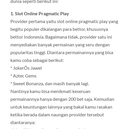
dunia seperti berikut ini:
1. Slot Online Pragmatic Play
Provider pertama yaitu slot online pragmatic play yang
begitu populer dikalangan para bettor, khususnya
bettor Indonesia. Bagaimana tidak, provider satu ini
menyediakan banyak permainan yang seru dengan
popularitas tinggi. Diantara permainannya yang bisa
kamu coba sebagai berikut:
* JokerÕs Jawel
* Aztec Gems
* Sweet Bonanza, dan masih banyak lagi.
Nantinya kamu bisa menikmati keseruan
permainannya hanya dengan 200 bet saja. Kemudian
untuk keuntungan lainnya yang bakal kamu rasakan
ketika berada dalam naungan provider tersebut
diantaranya: