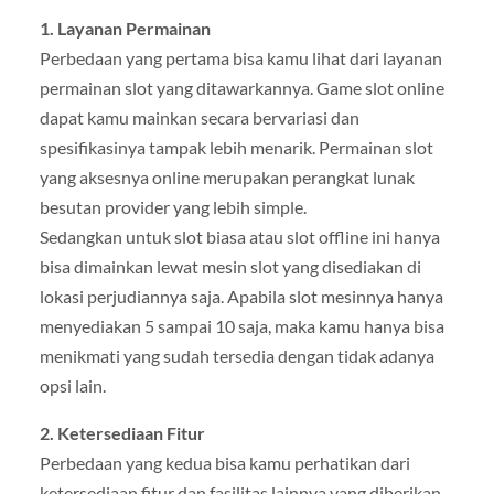
1. Layanan Permainan
Perbedaan yang pertama bisa kamu lihat dari layanan
permainan slot yang ditawarkannya. Game slot online
dapat kamu mainkan secara bervariasi dan
spesifikasinya tampak lebih menarik. Permainan slot
yang aksesnya online merupakan perangkat lunak
besutan provider yang lebih simple.
Sedangkan untuk slot biasa atau slot offline ini hanya
bisa dimainkan lewat mesin slot yang disediakan di
lokasi perjudiannya saja. Apabila slot mesinnya hanya
menyediakan 5 sampai 10 saja, maka kamu hanya bisa
menikmati yang sudah tersedia dengan tidak adanya
opsi lain.
2. Ketersediaan Fitur
Perbedaan yang kedua bisa kamu perhatikan dari
ketersediaan fitur dan fasilitas lainnya yang diberikan