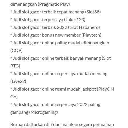
dimenangkan (Pragmatic Play)
* Judi slot gacor terbaik cepat menang (Slot88)
* Judi slot gacor terpercaya (Joker123)
* Judi slot gacor terbaik 2022 ( Slot Habanero)
* Judi slot gacor bonus new member (Playtech)
* Judi slot gacor online paling mudah dimenangkan
(CQ9)
* Judi slot gacor online terbaik banyak menang (Slot
RTG)
* Judi slot gacor online terpercaya mudah menang
(Live22)
* Judi slot gacor online resmi mudah jackpot (PlayÓN
Go)
* Judi slot gacor online terpercaya 2022 paling
gampang (Microgaming)
Buruan daftarkan diri dan mainkan segera permainan