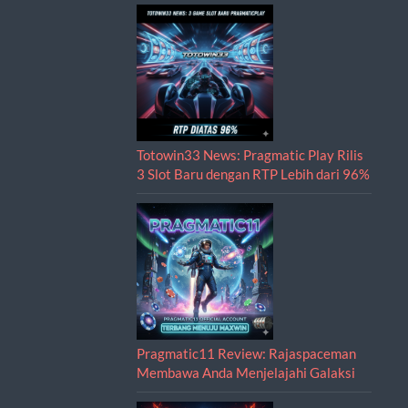
Totowin33 News: Pragmatic Play Rilis
3 Slot Baru dengan RTP Lebih dari 96%
Pragmatic11 Review: Rajaspaceman
Membawa Anda Menjelajahi Galaksi