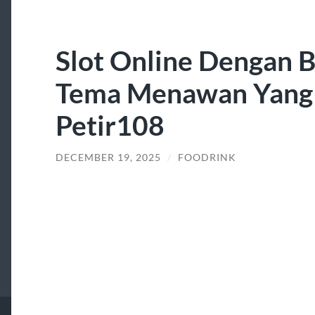
Slot Online Dengan B
Tema Menawan Yang 
Petir108
DECEMBER 19, 2025
/
FOODRINK