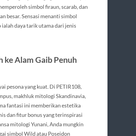
emperoleh simbol firaun, scarab, dan
n besar. Sensasi menanti simbol
ialah daya tarik utama dari jenis
h ke Alam Gaib Penuh
ai pesona yang kuat. Di PETIR108,
pus, makhluk mitologi Skandinavia,
ema fantasi ini memberikan estetika
is dan fitur bonus yang terinspirasi
uansa mitologi Yunani, Anda mungkin
gai simbol Wild atau Poseidon