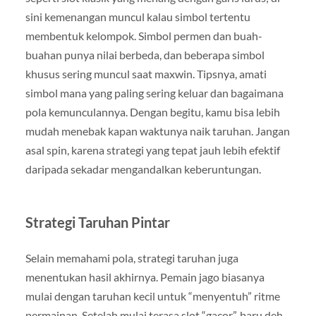
sini kemenangan muncul kalau simbol tertentu
membentuk kelompok. Simbol permen dan buah-
buahan punya nilai berbeda, dan beberapa simbol
khusus sering muncul saat maxwin. Tipsnya, amati
simbol mana yang paling sering keluar dan bagaimana
pola kemunculannya. Dengan begitu, kamu bisa lebih
mudah menebak kapan waktunya naik taruhan. Jangan
asal spin, karena strategi yang tepat jauh lebih efektif
daripada sekadar mengandalkan keberuntungan.
Strategi Taruhan Pintar
Selain memahami pola, strategi taruhan juga
menentukan hasil akhirnya. Pemain jago biasanya
mulai dengan taruhan kecil untuk “menyentuh” ritme
permainan. Setelah mulai terasa slot “gacor”, baru deh