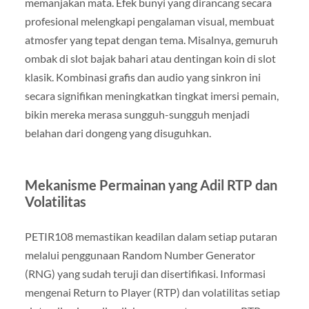
memanjakan mata. Efek bunyi yang dirancang secara
profesional melengkapi pengalaman visual, membuat
atmosfer yang tepat dengan tema. Misalnya, gemuruh
ombak di slot bajak bahari atau dentingan koin di slot
klasik. Kombinasi grafis dan audio yang sinkron ini
secara signifikan meningkatkan tingkat imersi pemain,
bikin mereka merasa sungguh-sungguh menjadi
belahan dari dongeng yang disuguhkan.
Mekanisme Permainan yang Adil RTP dan
Volatilitas
PETIR108 memastikan keadilan dalam setiap putaran
melalui penggunaan Random Number Generator
(RNG) yang sudah teruji dan disertifikasi. Informasi
mengenai Return to Player (RTP) dan volatilitas setiap