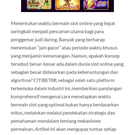
Menentukan waktu bermain slot online yang tepat
seringkali menjadi pencarian utama bagi para
penggemar judi daring. Banyak yang berharap
menemukan “jam gacor” atau periode waktu khusus
yang menjamin kemenangan. Namun, apakah konsep
tersebut benar-benar ada dalam dunia slot online yang
sebagian besar didasarkan pada keberuntungan dan
algoritma? CITIBET88, sebagai salah satu platform
terkemuka dalam industri ini, memberikan pandangan
komprehensif mengenai cara menetapkan waktu
bermain slot yang optimal bukan hanya berdasarkan
mitos, melainkan melalui pendekatan strategis dan
pemahaman mendalam tentang mekanisme
permainan. Artikel ini akan mengupas tuntas setiap