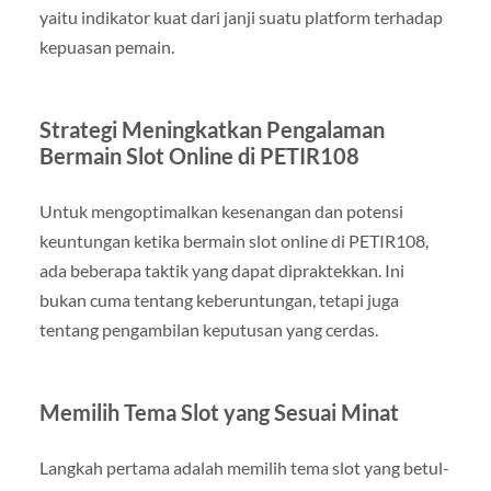
yaitu indikator kuat dari janji suatu platform terhadap
kepuasan pemain.
Strategi Meningkatkan Pengalaman
Bermain Slot Online di PETIR108
Untuk mengoptimalkan kesenangan dan potensi
keuntungan ketika bermain slot online di PETIR108,
ada beberapa taktik yang dapat dipraktekkan. Ini
bukan cuma tentang keberuntungan, tetapi juga
tentang pengambilan keputusan yang cerdas.
Memilih Tema Slot yang Sesuai Minat
Langkah pertama adalah memilih tema slot yang betul-