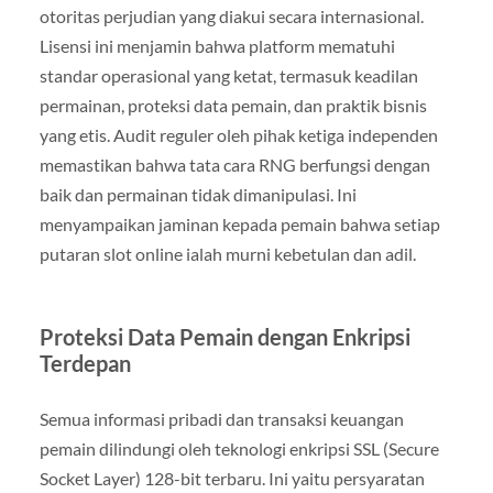
otoritas perjudian yang diakui secara internasional.
Lisensi ini menjamin bahwa platform mematuhi
standar operasional yang ketat, termasuk keadilan
permainan, proteksi data pemain, dan praktik bisnis
yang etis. Audit reguler oleh pihak ketiga independen
memastikan bahwa tata cara RNG berfungsi dengan
baik dan permainan tidak dimanipulasi. Ini
menyampaikan jaminan kepada pemain bahwa setiap
putaran slot online ialah murni kebetulan dan adil.
Proteksi Data Pemain dengan Enkripsi
Terdepan
Semua informasi pribadi dan transaksi keuangan
pemain dilindungi oleh teknologi enkripsi SSL (Secure
Socket Layer) 128-bit terbaru. Ini yaitu persyaratan