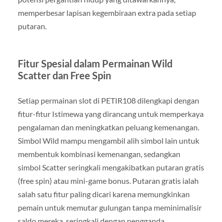
memperbesar lapisan kegembiraan extra pada setiap
putaran.
Fitur Spesial dalam Permainan Wild
Scatter dan Free Spin
Setiap permainan slot di PETIR108 dilengkapi dengan
fitur-fitur Istimewa yang dirancang untuk memperkaya
pengalaman dan meningkatkan peluang kemenangan.
Simbol Wild mampu mengambil alih simbol lain untuk
membentuk kombinasi kemenangan, sedangkan
simbol Scatter seringkali mengakibatkan putaran gratis
(free spin) atau mini-game bonus. Putaran gratis ialah
salah satu fitur paling dicari karena memungkinkan
pemain untuk memutar gulungan tanpa meminimalisir
saldo mereka, seringkali dengan pengganda