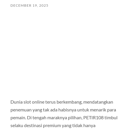
DECEMBER 19, 2025
Dunia slot online terus berkembang, mendatangkan
penemuan yang tak ada habisnya untuk menarik para
pemain. Di tengah maraknya pilihan, PETIR108 timbul
selaku destinasi premium yang tidak hanya