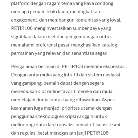
platform dengan ragam tema yang kaya condong
menjaga pemain lebih lama, meningkatkan
engagement, dan membangun komunitas yang loyal.
PETIR108 menginvestasikan sumber daya yang
signifikan dalam riset dan pengembangan untuk
memahami preferensi pasar, menghasilkan katalog
permainan yang relevan dan senantiasa segar.
Pengalaman bermain di PETIR108 melebihi ekspektasi.
Dengan antarmuka yang intuitif dan sistem navigasi
yang gampang, pemain dapat dengan segera
menemukan slot online favorit mereka dan mulai
menjelajahi dunia fantasi yang ditawarkan. Aspek
keamanan juga menjadi prioritas utama, dengan
penggunaan teknologi enkripsi canggih untuk
melindungi data dan transaksi pemain. Lisensi resmi
dan regulasi ketat menegaskan janji PETIR108