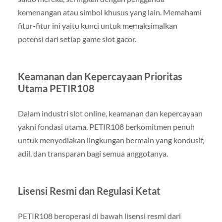
kemenangan atau simbol khusus yang lain. Memahami
fitur-fitur ini yaitu kunci untuk memaksimalkan
potensi dari setiap game slot gacor.
Keamanan dan Kepercayaan Prioritas
Utama PETIR108
Dalam industri slot online, keamanan dan kepercayaan
yakni fondasi utama. PETIR108 berkomitmen penuh
untuk menyediakan lingkungan bermain yang kondusif,
adil, dan transparan bagi semua anggotanya.
Lisensi Resmi dan Regulasi Ketat
PETIR108 beroperasi di bawah lisensi resmi dari