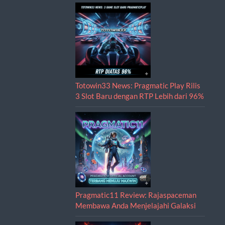
Totowin33 News: Pragmatic Play Rilis
3 Slot Baru dengan RTP Lebih dari 96%
Pragmatic11 Review: Rajaspaceman
Membawa Anda Menjelajahi Galaksi