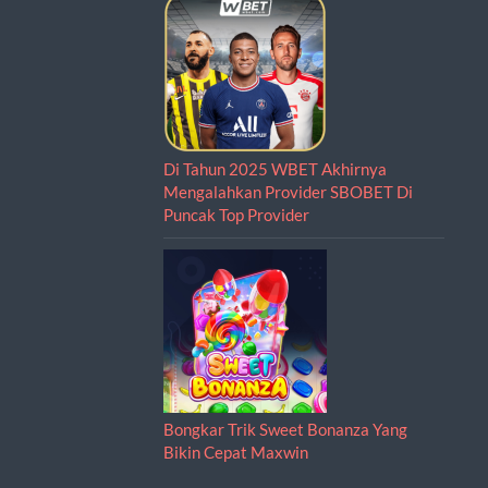
Di Tahun 2025 WBET Akhirnya
Mengalahkan Provider SBOBET Di
Puncak Top Provider
Bongkar Trik Sweet Bonanza Yang
Bikin Cepat Maxwin