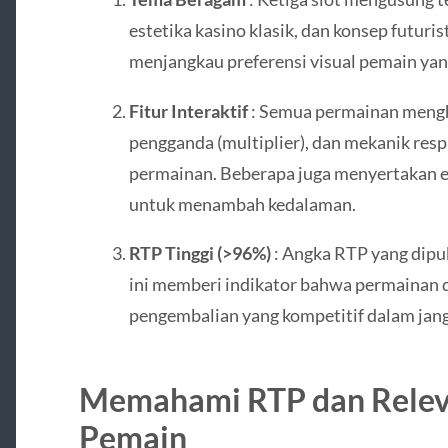
estetika kasino klasik, dan konsep futuri
menjangkau preferensi visual pemain yang
Fitur Interaktif
: Semua permainan mengha
pengganda (multiplier), dan mekanik res
permainan. Beberapa juga menyertakan 
untuk menambah kedalaman.
RTP Tinggi (>96%)
: Angka RTP yang dipub
ini memberi indikator bahwa permainan 
pengembalian yang kompetitif dalam jang
Memahami RTP dan Relev
Pemain