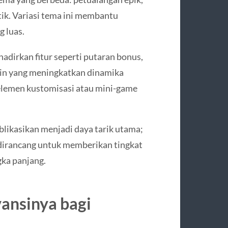
stik. Variasi tema ini membantu
 luas.
dirkan fitur seperti putaran bonus,
pin yang meningkatkan dinamika
elemen kustomisasi atau mini-game
likasikan menjadi daya tarik utama;
dirancang untuk memberikan tingkat
ka panjang.
ansinya bagi