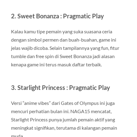
2.
Sweet Bonanza : Pragmatic Play
Kalau kamu tipe pemain yang suka suasana ceria
dengan simbol permen dan buah-buahan, game ini
jelas wajib dicoba. Selain tampilannya yang fun, fitur
tumble dan free spin di Sweet Bonanza jadi alasan
kenapa game ini terus masuk daftar terbaik.
3.
Starlight Princess : Pragmatic Play
Versi “anime vibes” dari Gates of Olympus ini juga
mencuri perhatian bulan ini. NAGA15 mencatat,
Starlight Princess punya jumlah pemain aktif yang
meningkat signifikan, terutama di kalangan pemain
muda.