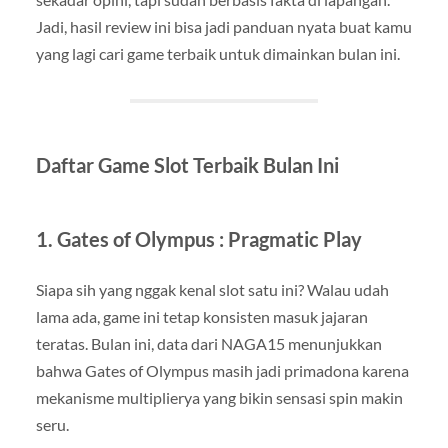
Jadi, hasil review ini bisa jadi panduan nyata buat kamu
yang lagi cari game terbaik untuk dimainkan bulan ini.
Daftar Game Slot Terbaik Bulan Ini
1.
Gates of Olympus : Pragmatic Play
Siapa sih yang nggak kenal slot satu ini? Walau udah
lama ada, game ini tetap konsisten masuk jajaran
teratas. Bulan ini, data dari NAGA15 menunjukkan
bahwa Gates of Olympus masih jadi primadona karena
mekanisme multiplierya yang bikin sensasi spin makin
seru.