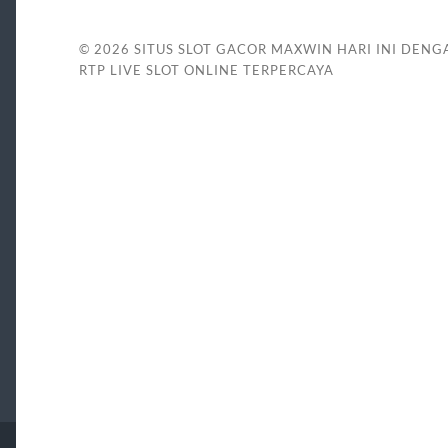
© 2026
SITUS SLOT GACOR MAXWIN HARI INI DEN
RTP LIVE SLOT ONLINE TERPERCAYA