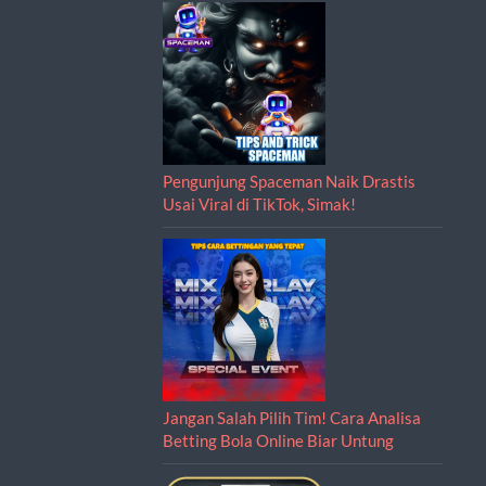
Pengunjung Spaceman Naik Drastis
Usai Viral di TikTok, Simak!
Jangan Salah Pilih Tim! Cara Analisa
Betting Bola Online Biar Untung