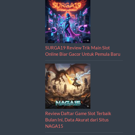
SURGA19 Review Trik Main Slot
Online Biar Gacor Untuk Pemula Baru
Review Daftar Game Slot Terbaik
Bulan Ini, Data Akurat dari Situs
NAGA15